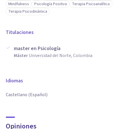
Mindfulness
Psicología Positiva
Terapia Psicoanalítica
orientado no solo al apoyo emocional sino también al
Terapia Psicodinámica
fortalecimiento personal y construcción de una vida más
saludable y equilibrada.
Tu bienestar emocional merece, atención , cuidado y
Titulaciones
acompañamiento profesional, en mi atención encontrarás
un espacio seguro para sanar , crecer y volver a conectar
master en Psicología
Máster
Universidad del Norte, Colombia
contigo mismo (a)-
Idiomas
Castellano (Español)
Opiniones