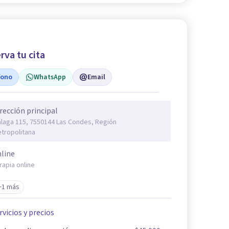
rva tu cita
fono
WhatsApp
Email
rección principal
laga 115, 7550144 Las Condes, Región
tropolitana
line
rapia online
+1 más
rvicios y precios