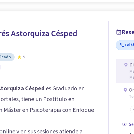
rés Astorquiza Césped
Rese
Telé
ficado
5
Di
Má
Me
storquiza Césped
es Graduado en
On
Te
ortales, tiene un Postítulo en
n Máster en Psicoterapia con Enfoque
Se
nline y en sus sesiones atiende a