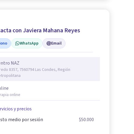
acta con Javiera Mahana Reyes
fono
WhatsApp
Email
entro NAZ
redo 8357, 7560794 Las Condes, Región
tropolitana
line
rapia online
rvicios y precios
sto medio por sesión
$50.000