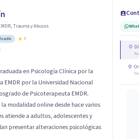
ín
Cont
 EMDR, Trauma y Abusos
What
ficado
5
Di
Av
On
raduada en Psicología Clínica por la
Te
ia EMDR por la Universidad Nacional
Posgrado de Psicoterapeuta EMDR.
 la modalidad online desde hace varios
es atiende a adultos, adolescentes y
n presentar alteraciones psicológicas