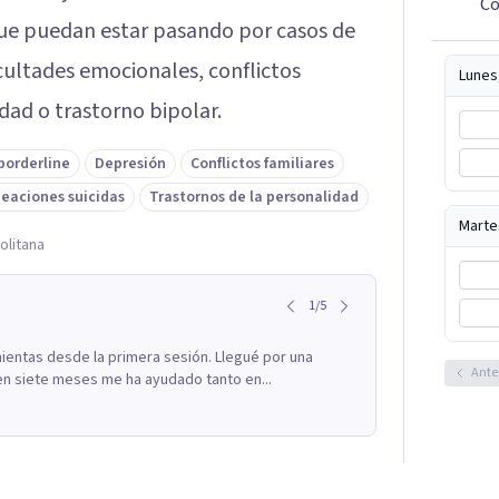
Co
que puedan estar pasando por casos de
icultades emocionales, conflictos
Lunes
idad o trastorno bipolar.
borderline
Depresión
Conflictos familiares
deaciones suicidas
Trastornos de la personalidad
Marte
olitana
1
/
5
ientas desde la primera sesión. Llegué por una
Ante
en siete meses me ha ayudado tanto en...