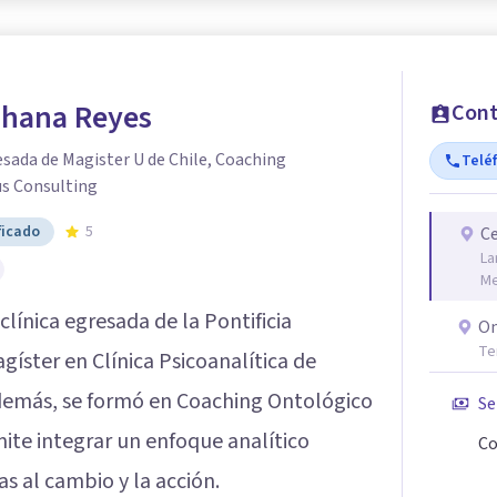
ahana Reyes
Cont
sada de Magister U de Chile, Coaching
Telé
s Consulting
ficado
5
C
La
Me
clínica egresada de la Pontificia
On
Te
gíster en Clínica Psicoanalítica de
 Además, se formó en Coaching Ontológico
Se
mite integrar un enfoque analítico
Co
 al cambio y la acción.