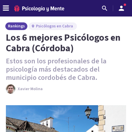
Rankings
Psicólogos en Cabra
Los 6 mejores Psicólogos en
Cabra (Córdoba)
Estos son los profesionales de la
psicología más destacados del
municipio cordobés de Cabra.
Xavier Molina