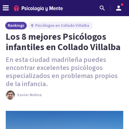
Rankings
Psicólogos en Collado Villalba
Los 8 mejores Psicólogos
infantiles en Collado Villalba
En esta ciudad madrileña puedes
encontrar excelentes psicólogos
especializados en problemas propios
de la infancia.
Xavier Molina