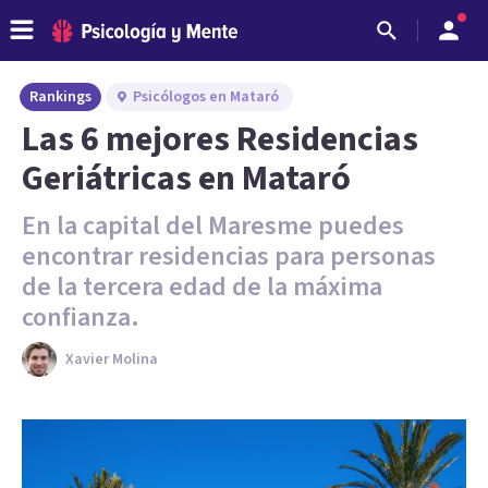
Rankings
Psicólogos en Mataró
Las 6 mejores Residencias
Geriátricas en Mataró
En la capital del Maresme puedes
encontrar residencias para personas
de la tercera edad de la máxima
confianza.
Xavier Molina