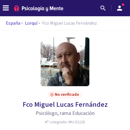
España
Lorquí
Fco Miguel Lucas Fernández
No verificado
Fco Miguel Lucas Fernández
Psicólogo, rama Educación
Nº colegiado:
MU-02228