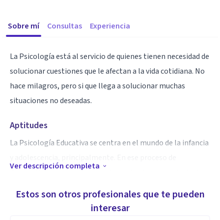
Sobre mí
Consultas
Experiencia
La Psicología está al servicio de quienes tienen necesidad de
solucionar cuestiones que le afectan a la vida cotidiana. No
hace milagros, pero si que llega a solucionar muchas
situaciones no deseadas.
Aptitudes
La Psicología Educativa se centra en el mundo de la infancia
y adolescencia, principalmente. En ese proceso de
Ver descripción completa
desarrollo psicosocial que se da en el colegio sin olvidar la
propia familia. Igualmente, no acaba su trabajo , esta rama
Estos son otros profesionales que te pueden
de loa Psicoologia con la etapa de adolescencia, sigue su
interesar
curso y participa hasta los estadios de la vida más