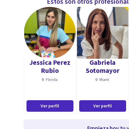
Estos son otros profesiona
Jessica Perez
Gabriela
Rubio
Sotomayor
Florida
Miami
Ver perfil
Ver perfil
Empieza hoy tu v