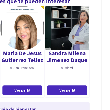
les que te pueden interesar
Maria De Jesus
Sandra Milena
Gutierrez Tellez
Jimenez Duque
San Francisco
Miami
Ver perfil
Ver perfil
iaje de bienestar