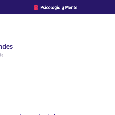
ndes
ia