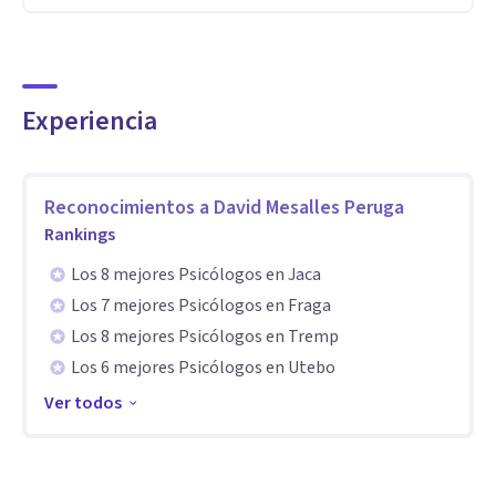
buscan soluciones efectivas y eficientes a problemas
específicos, permitiendo avances significativos en un corto
período de tiempo.
Experiencia
Soy especialista en Terapia de Pareja, utilizando el
innovador modelo de la Terapia de Pareja Focalizada en las
Emociones, reconocido por su sólida base científica y
Reconocimientos a
David Mesalles Peruga
Rankings
eficacia comprobada.
Los 8 mejores Psicólogos en Jaca
Aptitudes
Los 7 mejores Psicólogos en Fraga
¿Qué me diferencia? En la terapia individual:
Los 8 mejores Psicólogos en Tremp
Los 6 mejores Psicólogos en Utebo
Rapidez y efectividad: He tenido la suerte de aprender de un
Ver todos
referente nacional en terapia breve, lo que me permitió
perfeccionar un estilo centrado en resultados. No soy de los