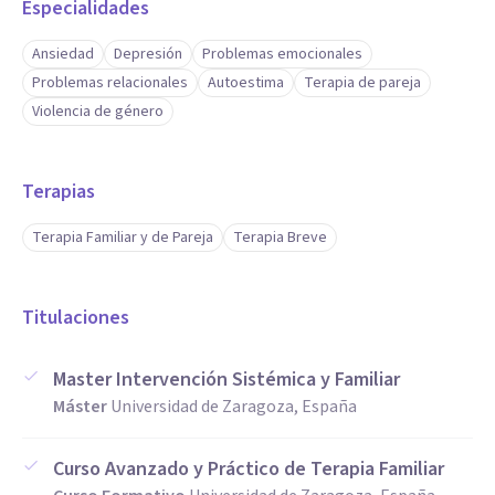
que alargan el proceso innecesariamente; si no necesitas
Especialidades
más sesiones, te lo diré sin rodeos.
Ansiedad
Depresión
Problemas emocionales
Problemas relacionales
Autoestima
Terapia de pareja
Honestidad y cercanía: No encontrarás formalismos vacíos
Violencia de género
ni lenguaje complicado. Soy directo, cercano y transparente
en mi forma de trabajar. Mi prioridad es que te sientas en
Terapias
confianza desde el primer momento.
Terapia Familiar y de Pareja
Terapia Breve
Sesiones más completas: Cada consulta dura hora y media,
en lugar de los 50 o 60 minutos habituales. Este tiempo
Titulaciones
extra es para trabajar a fondo, no para hablar del clima.
Master Intervención Sistémica y Familiar
Resultados visibles: Mi objetivo es ayudarte a notar cambios
Máster
Universidad de Zaragoza, España
reales, no solo hablar por hablar.
Curso Avanzado y Práctico de Terapia Familiar