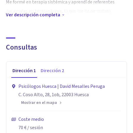
Me formé en terapia sistémica y aprendí de referentes
nacionales en terapia breve, lo que me ha permitido
Ver descripción completa
perfeccionar un estilo rápido y efectivo. No doy rodeos ni
alargo tratamientos innecesariamente; mi compromiso es
con tu bienestar.
Consultas
Si buscas un psicólogo cercano, honesto y enfocado en
resultados, estaré encantado de acompañarte en este
Dirección
1
Dirección
2
proceso.
Psicólogos Huesca | David Mesalles Peruga
Especialidad
C. Coso Alto, 28, 1ob, 22003 Huesca
Especialista en Terapia Individual Breve y Terapia de Pareja
Mostrar en el mapa
con Enfoque en Emociones.
Coste medio
Mi práctica en Terapia Individual Breve es ideal para quienes
70 €
/ sesión