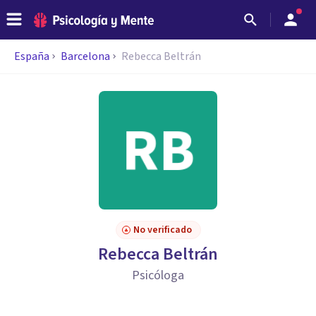
España
Barcelona
Rebecca Beltrán
No verificado
Rebecca Beltrán
Psicóloga