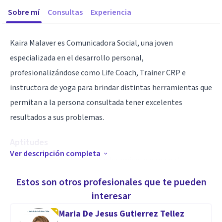
Sobre mí
Consultas
Experiencia
Kaira Malaver es Comunicadora Social, una joven
especializada en el desarrollo personal,
profesionalizándose como Life Coach, Trainer CRP e
instructora de yoga para brindar distintas herramientas que
permitan a la persona consultada tener excelentes
resultados a sus problemas.
Aptitudes
Ver descripción completa
Estoy especializada en empoderamiento personal
partiendo desde un enfoque del SER para así hacer y tener
Estos son otros profesionales que te pueden
todo aquello que se desea como éxito personal, profesional,
interesar
en las relaciones de pareja y con la familia. Gestionando un
Maria De Jesus Gutierrez Tellez
buen manejo de las emociones como elemento