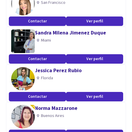
San Francisco
fundamental para cambiar la vibración, además, de
reprogramar pensamientos negativos en positivos de
Contactar
Ver perfil
manera fácil con un trabajo constante.
Sandra Milena Jimenez Duque
Miami
Contactar
Ver perfil
Jessica Perez Rubio
Florida
Contactar
Ver perfil
Norma Mazzarone
Buenos Aires