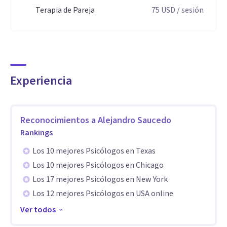
sufrimiento y alcanzan cambios profundos y duraderos en
Terapia de Pareja
75
USD
/ sesión
su vida y relaciones personales.
Especialidad
Especialidades:
Experiencia
• Ansiedad y depresión
• Baja autoestima y problemas de identidad
Reconocimientos a
Alejandro Saucedo
• Dificultades en relaciones interpersonales
Rankings
• Terapia de pareja
Los 10 mejores Psicólogos en Texas
• Búsqueda de pareja y vínculos afectivos
Los 10 mejores Psicólogos en Chicago
• Crisis vitales y procesos de cambio
Los 17 mejores Psicólogos en New York
Los 12 mejores Psicólogos en USA online
Atiendo de forma presencial y online. Si crees que es
Ver todos
momento de iniciar este proceso,