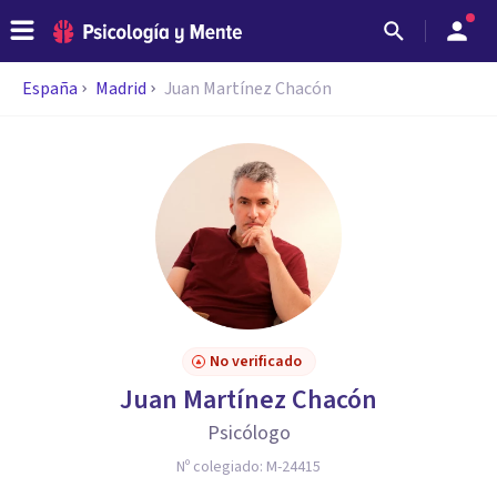
España
Madrid
Juan Martínez Chacón
No verificado
Juan Martínez Chacón
Psicólogo
Nº colegiado:
M-24415