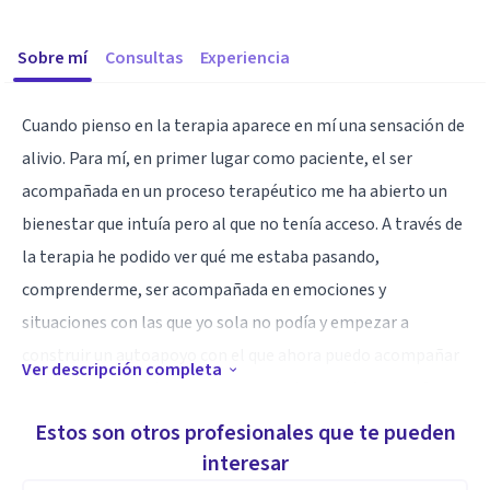
Sobre mí
Consultas
Experiencia
Cuando pienso en la terapia aparece en mí una sensación de
alivio. Para mí, en primer lugar como paciente, el ser
acompañada en un proceso terapéutico me ha abierto un
bienestar que intuía pero al que no tenía acceso. A través de
la terapia he podido ver qué me estaba pasando,
comprenderme, ser acompañada en emociones y
situaciones con las que yo sola no podía y empezar a
construir un autoapoyo con el que ahora puedo acompañar
Ver descripción completa
a otras personas de una manera mucho más humana. Como
profesional, me siento muy afortunada de poder
Estos son otros profesionales que te pueden
acompañar a las personas a verse, a transitar los lugares
interesar
internos difíciles y a apoyar la tendencia natural de cada uno