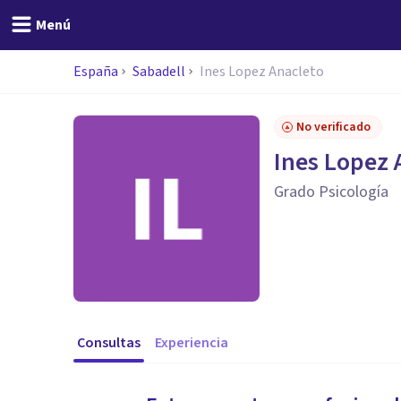
Menú
España
Sabadell
Ines Lopez Anacleto
No verificado
Ines Lopez 
Grado Psicología
Consultas
Experiencia