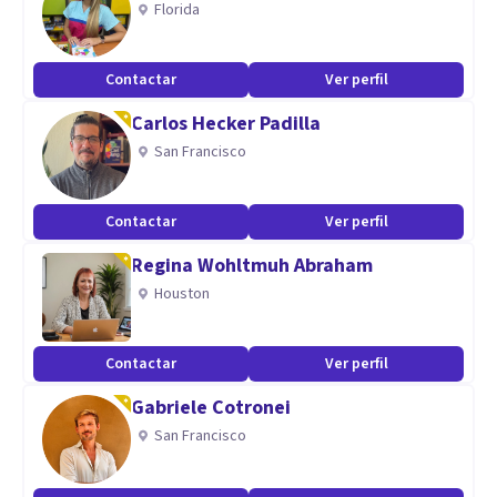
Florida
Aptitudes
Contactar
Ver perfil
Psicóloga General Sanitaria. Colegiada: 21700
Carlos Hecker Padilla
Terapeuta Gestalt
San Francisco
Psicología Positiva
Procesos de duelo y terapia de pareja
Contactar
Ver perfil
Regina Wohltmuh Abraham
Houston
Contactar
Ver perfil
Gabriele Cotronei
San Francisco