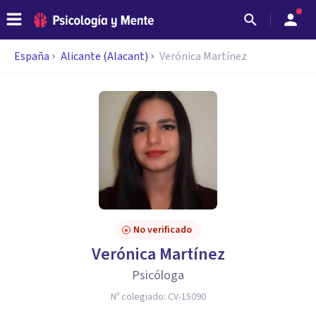
España
Alicante (Alacant)
Verónica Martínez
No verificado
Verónica Martínez
Psicóloga
Nº colegiado:
CV-15090