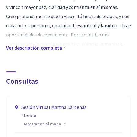
vivir con mayor paz, claridad y confianza en sí mismas.
Creo profundamente que la vida está hecha de etapas, y que
cada ciclo —personal, emocional, espiritual y familiar— trae
oportunidades de crecimiento. Por eso utilizo una
combinación de psicología positiva, enfoque humanista,
Ver descripción completa
herramientas contemporáneas de bienestar mental y
espiritualidad, para que puedas recorrer tu propio camino
sintiéndote sostenida, acompañada y más segura de quién
Consultas
eres.
Mi misión es ayudarte a ordenar tu mundo interior, sanar lo
que aún pesa, fortalecer tu autoestima, transformar la
Sesión Virtual Martha Cardenas
relación contigo misma y con quienes amas, y enseñarte
Florida
herramientas prácticas para navegar la vida familiar con
Mostrar en el mapa
amor, límites sanos, serenidad y propósito.
Trabajo desde una mirada integral donde la mente, las