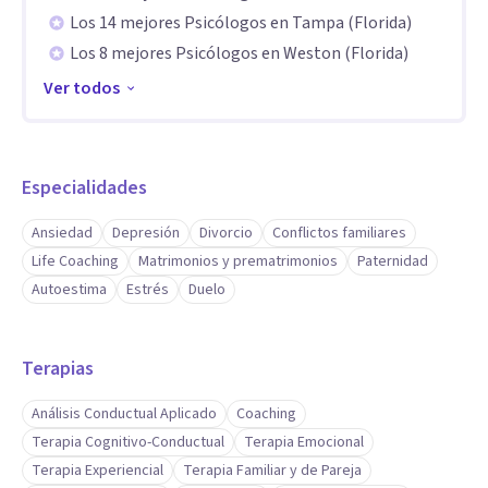
Los 14 mejores Psicólogos en Tampa (Florida)
Enfoque humanista y centrado en la persona
Los 8 mejores Psicólogos en Weston (Florida)
Mindfulness y presencia consciente
Ver todos
Espiritualidad basada en Dios y en el amor como camino de
transformación
Terapias contemporáneas para el bienestar emocional
Especialidades
Mi estilo se caracteriza por una escucha profunda, empatía,
calidez y orientación al crecimiento interior.
Ansiedad
Depresión
Divorcio
Conflictos familiares
Acompaño a madres, padres y mujeres a fortalecer su
Life Coaching
Matrimonios y prematrimonios
Paternidad
bienestar emocional y relacional:
Autoestima
Estrés
Duelo
Paternidad y maternidad positiva
Adolescentes y preadolescentes (segundo y tercer
Terapias
septenio)
Análisis Conductual Aplicado
Coaching
Comunicación asertiva y vínculos afectivos saludables
Terapia Cognitivo-Conductual
Terapia Emocional
Establecimiento de límites amorosos
Terapia Experiencial
Terapia Familiar y de Pareja
Gestión del estrés dentro del sistema familiar