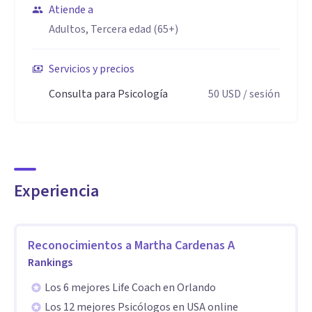
Atiende a
emociones, la historia familiar y la fe se encuentran para
Adultos, Tercera edad (65+)
crear procesos terapéuticos transformadores, cálidos y
profundamente humanos.
Servicios y precios
Te acompaño a encontrar claridad, paz y propósito en cada
Consulta para Psicología
50
USD
/ sesión
etapa de tu vida.
Especialidad
Como psicóloga y mujer de fe, integro mi experiencia de
vida como hija de Dios, esposa, madre y abuela con un
Experiencia
enfoque profesional que honra la mente, las emociones, la
historia familiar y el sentido espiritual de cada persona.
Reconocimientos a
Martha Cardenas A
Estas son mis competencias principales:
Rankings
Tengo la capacidad de comprender la vida humana desde
una mirada amplia que incluye:
Los 6 mejores Life Coach en Orlando
Los 12 mejores Psicólogos en USA online
Psicología positiva