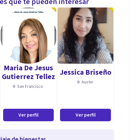
les que te pueden interesar
Maria De Jesus
Jessica Briseño
Gutierrez Tellez
Austin
San Francisco
Ver perfil
Ver perfil
iaje de bienestar