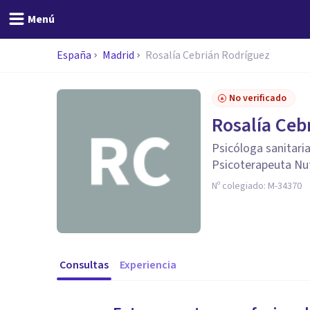
Menú
España
Madrid
Rosalía Cebrián Rodríguez
No verificado
Rosalía Ceb
Psicóloga sanitaria
Psicoterapeuta Nut
Nº colegiado:
M-34370
Consultas
Experiencia