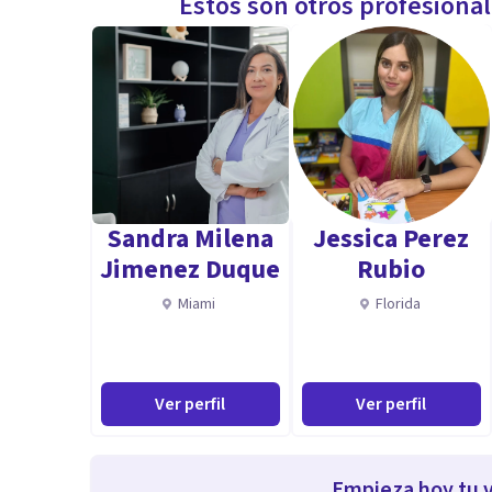
Estos son otros profesiona
Sandra Milena
Jessica Perez
Jimenez Duque
Rubio
Miami
Florida
Ver perfil
Ver perfil
Empieza hoy tu v