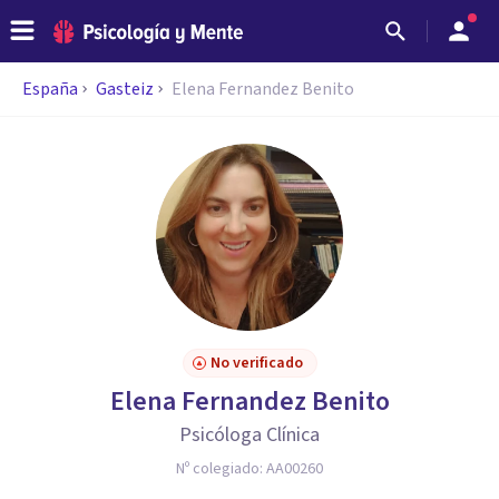
España
Gasteiz
Elena Fernandez Benito
No verificado
Elena Fernandez Benito
Psicóloga Clínica
Nº colegiado:
AA00260