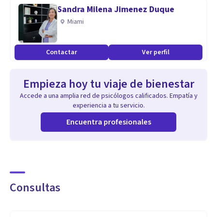
• TDAH.
Sandra Milena Jimenez Duque
• Trastornos de Conducta.
Miami
• Altas Capacidades.
• Problemas de sueño.
Contactar
Ver perfil
• Encopresis y enuresis.
• Acoso Escolar y Bullying.
Empieza hoy tu viaje de bienestar
• Adicciones.
Accede a una amplia red de psicólogos calificados. Empatía y
• Violencia de género y relaciones
experiencia a tu servicio.
disfuncionales.
Encuentra profesionales
• Desarrollo de Inteligencia Emocional y
Habilidades Sociales.
Consultas