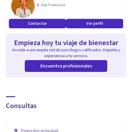
bisexuales, transexuales que necesitan ayuda especializada
San Francisco
para realizar la plena aceptación de sí mismos, cuando
tienen dificultades en el proceso de comunicar a su entorno
Contactar
Ver perfil
su opción sexual o en cualquier otro aspecto relacionado
con su orientación sexual.
Empieza hoy tu viaje de bienestar
Accede a una amplia red de psicólogos calificados. Empatía y
También utilizo método terapéutico EMDR que es un
experiencia a tu servicio.
método terapéutico innovador que acelera el tratamiento
Encuentra profesionales
de un amplio rango de patologías de origen psicológico.
Consultas
Dirección principal