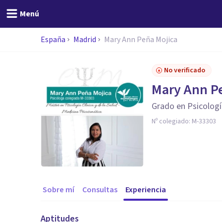
Menú
España
Madrid
Mary Ann Peña Mojica
No verificado
Mary Ann P
Grado en Psicologí
Nº colegiado:
M-33303
Sobre mí
Consultas
Experiencia
Aptitudes