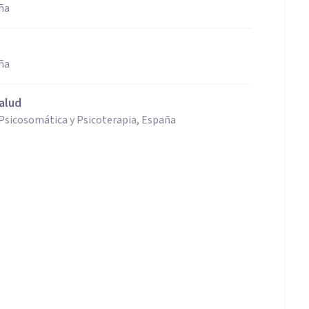
ña
ña
alud
Psicosomática y Psicoterapia, España