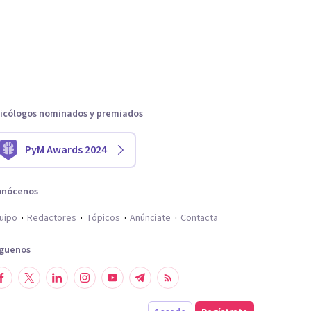
icólogos nominados y premiados
PyM Awards 2024
onócenos
uipo
Redactores
Tópicos
Anúnciate
Contacta
íguenos