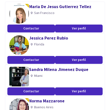
hacer.
Maria De Jesus Gutierrez Tellez
San Francisco
¡Yo te ayudo!
Contactar
Ver perfil
Aptitudes
Jessica Perez Rubio
Soy psicóloga por la UNIVA en Guadalajara, Jalisco, México.,
Florida
posteriormente hice una maestría en Terapia Cognitiva por
el Centro de Psicoterapia Cognitiva.
Contactar
Ver perfil
A lo largo de los años he asistido y participado en diversos
cursos, talleres, foros, conferencias sobre salud mental, he
Sandra Milena Jimenez Duque
aprendido de muchos profesionales muy capacitados
Miami
diversas maneras de intervenir y acompañar casos.
Contactar
Ver perfil
Norma Mazzarone
Buenos Aires