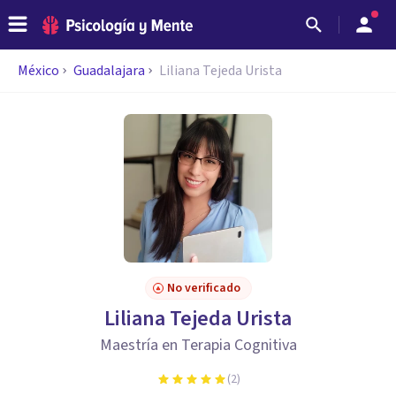
México
Guadalajara
Liliana Tejeda Urista
No verificado
Liliana Tejeda Urista
Maestría en Terapia Cognitiva
(
2
)