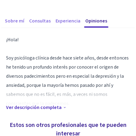
Sobre mí
Consultas
Experiencia
Opiniones
¡Hola!
Soy psicóloga clínica desde hace siete años, desde entonces
he tenido un profundo interés por conocer el origen de
diversos padecimientos pero en especial la depresión y la
ansiedad, porque la mayoría hemos pasado por ahí y
sabemos que no es fácil, es más, a veces ni somos
conscientes que la padecemos.
Ver descripción completa
Vamos encontrando respuestas a tus problemas,
Estos son otros profesionales que te pueden
analicemos y hagamos los cambios que tengamos que
interesar