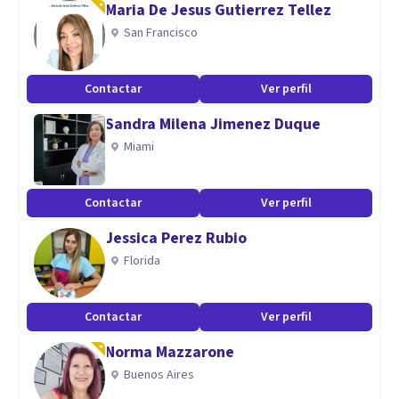
Maria De Jesus Gutierrez Tellez
San Francisco
Aptitudes
Licenciado en Psicología, Terapeuta Gestalt, Experto en
Contactar
Ver perfil
Terapia Familiar y de Pareja y Máster en psicología clínica
Sandra Milena Jimenez Duque
desde el modelo Cognitivo-conductual. Estudios musicales
Miami
en la especialidad de trompa (Grado Medio).
Contactar
Ver perfil
Jessica Perez Rubio
Florida
Contactar
Ver perfil
Norma Mazzarone
Buenos Aires