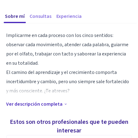
Sobre mí
Consultas
Experiencia
Implicarme en cada proceso con los cinco sentidos:
observar cada movimiento, atender cada palabra, guiarme
por el olfato, trabajar con tacto y saborear la experiencia
en su totalidad.
El camino del aprendizaje y el crecimiento comporta
incertidumbre y cambio, pero uno siempre sale fortalecido
y más consciente. ¿Te atreves?
Ver descripción completa
Actualmente desarrollo mi actividad profesional como
psicólogo clínico en consulta privada, psicólogo en el
Estos son otros profesionales que te pueden
ámbito de la discapacidad intelectual y como tallerista y
interesar
formador.