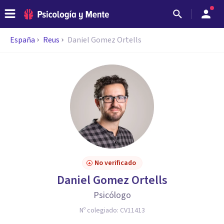
España
Reus
Daniel Gomez Ortells
No verificado
Daniel Gomez Ortells
Psicólogo
Nº colegiado:
CV11413