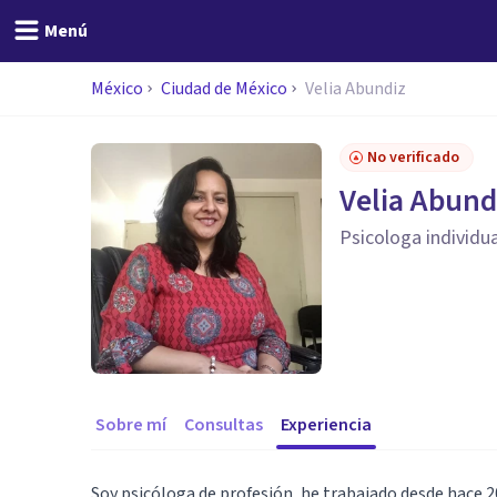
Menú
México
Ciudad de México
Velia Abundiz
No verificado
Velia Abund
Psicologa individua
Sobre mí
Consultas
Experiencia
Soy psicóloga de profesión, he trabajado desde hace 2