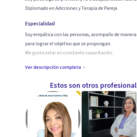
Diplomado en Adicciones y Terapia de Pareja
Especialidad
Soy empática con las personas, acompaño de manera c
para lograr el objetivo que se propongan.
Me gusta estar en constante capacitación.
Ver descripción completa
Aptitudes
Trabajo con adolescentes y adultos, con temas que est
Estos son otros profesiona
sentimientos de angustia, depresión, dependencia a p
elaborados, dificultad para terminar una relación, 
generando en las familias.