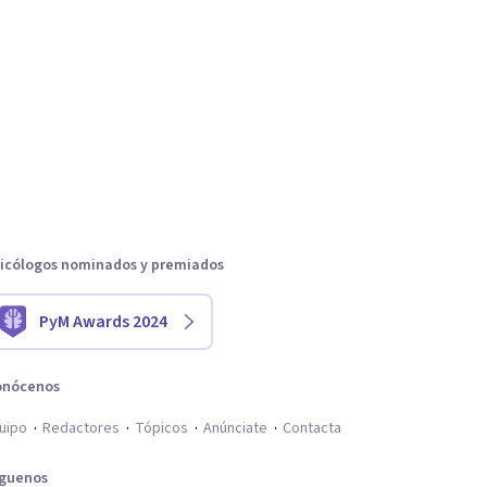
icólogos nominados y premiados
PyM Awards 2024
onócenos
uipo
Redactores
Tópicos
Anúnciate
Contacta
íguenos