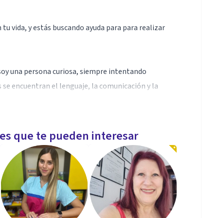
tu vida, y estás buscando ayuda para para realizar
 soy una persona curiosa, siempre intentando
 se encuentran el lenguaje, la comunicación y la
ender derechos civiles, y trato de incorporar estas
les que te pueden interesar
én en el espacio laboral.
 psicóloga. Y he desarrollado esta experiencia
nción social y la psicoterapia.