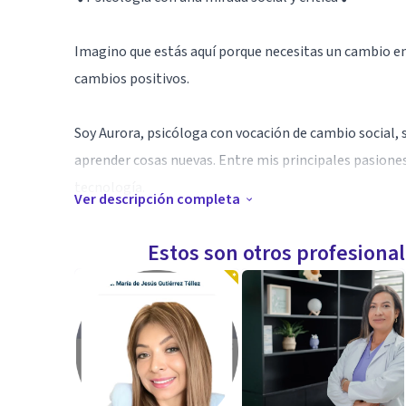
Imagino que estás aquí porque necesitas un cambio en 
cambios positivos.
Soy Aurora, psicóloga con vocación de cambio social,
aprender cosas nuevas. Entre mis principales pasiones
tecnología.
Ver descripción completa
Dedico mis energías a promover cambios sociales y def
Estos son otros profesiona
reflexiones a mi práctica cotidiana, y por tanto, tambi
Tengo más de 15 años de experiencia profesional como
profesional en investigación, psicolingüística, interve
Especialidad