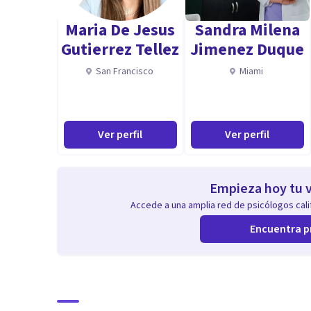
Me interesa una práctica psicológica que se centre en 
Maria De Jesus
Sandra Milena
crítica las relaciones de poder dentro y fuera de la tera
Gutierrez Tellez
Jimenez Duque
San Francisco
Miami
Aporto un punto de vista integral, donde lo "psicológic
político.
Aptitudes
Ver perfil
Ver perfil
Mi especialidad son los comportamientos digitales, 
estamos en contextos digitales (internet), y como a 
Empieza hoy tu v
nuestros comportamientos.
Accede a una amplia red de psicólogos calif
Encuentra p
Por eso trabajo en el equilibrio entre vida digital y pr
encontrar coherencia entre nuestros valores y nuestro
sobre su uso.