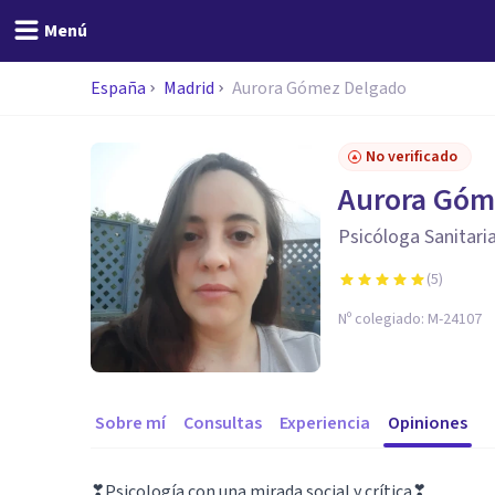
Menú
España
Madrid
Aurora Gómez Delgado
No verificado
Aurora Góm
Psicóloga Sanitaria
(
5
)
Nº colegiado:
M-24107
Sobre mí
Consultas
Experiencia
Opiniones
❣Psicología con una mirada social y crítica❣