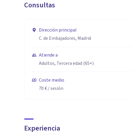
Consultas
También ofrezco un buen marco de comprensión para
actualmente, como la precariedad o la ecoansiedad.
Dirección principal
C. de Embajadores, Madrid
Atiende a
Adultos, Tercera edad (65+)
Coste medio
70 €
/ sesión
Experiencia