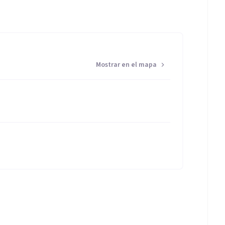
 abordar los problemas que nos preocupan
Mostrar en el mapa