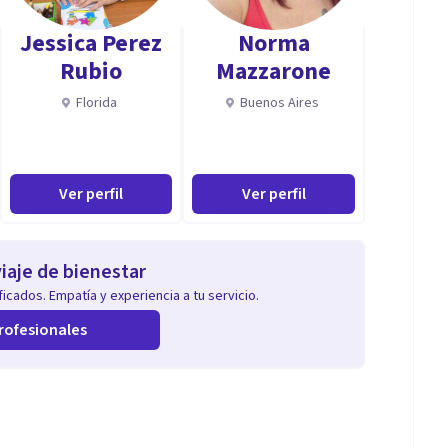
el bienestar del cliente, y se replantee de manera
Jessica Perez
Norma
pia.
Rubio
Mazzarone
Florida
Buenos Aires
o" no se desvincule de lo físico, social, económico y
Ver perfil
Ver perfil
es decir, los comportamientos que tenemos cuando
su vez las tecnologías que utilizamos impactan en
iaje de bienestar
icados. Empatía y experiencia a tu servicio.
rofesionales
esencial, adicciones a internet y videojuegos,
s comportamientos digitales, y una reflexión crítica