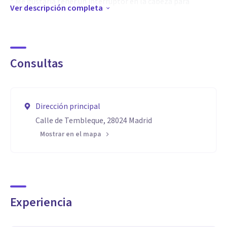
* Me gustaría tener un interruptor en la cabeza para
Ver descripción completa
desconectar...
* No sé qué hacer en relación a... y el tiempo pasa sin tomar
una decisión (y me agobia).
Consultas
Te podemos ayudar en lo que te está pasando, primero
haciendo que entiendas qué es y por qué te sientes así. Es el
Dirección principal
primer paso hacia la mejora o superación del malestar que
Calle de Tembleque, 28024 Madrid
puedas estar experimentando.
Mostrar en el mapa
Hay una serie de herramientas, técnicas, estrategias
rigurosas, científicas que vas a aprender para obtener
beneficios en tu calidad de vida emocional.
Experiencia
Sólo contacta, da ese primer paso, y ya habrás iniciado el