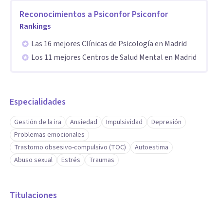
camino para recuperar tu bienestar.
Reconocimientos a
Psiconfor Psiconfor
Especialidad
Rankings
Las 16 mejores Clínicas de Psicología en Madrid
Son numerosas las herramientas con las que se trabajan,
Los 11 mejores Centros de Salud Mental en Madrid
todas ellas probadas científicamente. Abarcan los tres
ámbitos de actuación : el mental, el comportamental y el
emocional.
Especialidades
Aptitudes
Gestión de la ira
Ansiedad
Impulsividad
Depresión
Trabajamos fundamentalmente los siguientes campos:
Problemas emocionales
Trastorno obsesivo-compulsivo (TOC)
Autoestima
Estado de ánimo alterado: falta de energía, desgana a la
Abuso sexual
Estrés
Traumas
hora de acometer cualquier actividad, no conseguir que nada
te satisfaga, falta de concentración,...
Titulaciones
Ansiedad: estrés derivado de situaciones concretas,