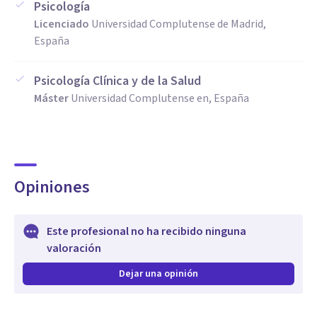
Psicología
ansiedad inespecífica, traumas no resueltos, miedo y
Licenciado
Universidad Complutense de Madrid,
España
fobias,...
Psicología Clínica y de la Salud
Dificultad en la toma de decisiones: en diferentes planos
Máster
Universidad Complutense en, España
vitales como el de pareja, el laboral, el personal,...
Ponte en contacto, déjanos el resto a nosotros...
Opiniones
Este profesional no ha recibido ninguna
valoración
Dejar una opinión