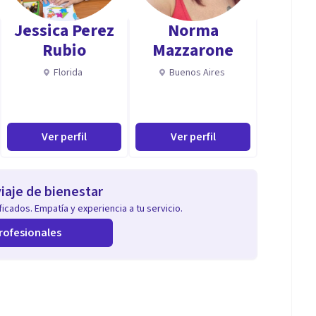
Jessica Perez
Norma
seño estrategias "No Convencionales" para conseguir
Rubio
Mazzarone
Florida
Buenos Aires
cada en Life Coaching, Coach Personal y de Vida
Ver perfil
Ver perfil
), especialista en Fortaleza Emocional y Desarrollo
o con Radiestesia. - realicé una especialización en
 tengo diplomados en Coaching Ontológico,
iaje de bienestar
 Sexual,
icados. Empatía y experiencia a tu servicio.
rofesionales