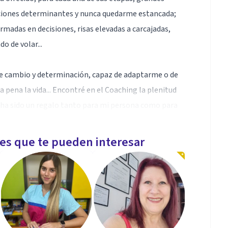
acciones determinantes y nunca quedarme estancada;
madas en decisiones, risas elevadas a carcajadas,
o de volar...
de cambio y determinación, capaz de adaptarme o de
la pena la vida... Encontré en el Coaching la plenitud
y ha sido un regalo tanto para mi persona como para
les que te pueden interesar
 una prueba fehaciente de que funciona, quienes me
lma Delia Carrillo Magaña, una mujer de Fe
as y dificultades en la vida.
re me lo ha dado con cucharita y la miel con cucharon.