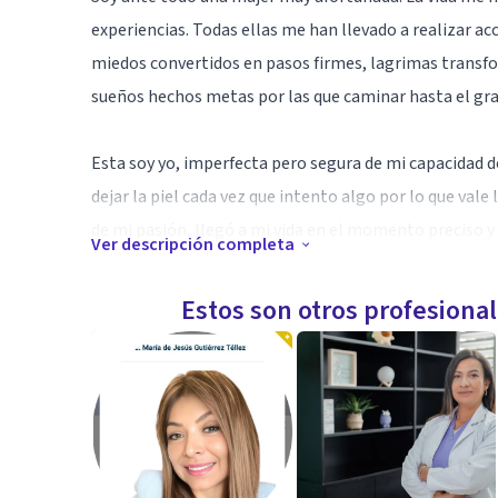
experiencias. Todas ellas me han llevado a realizar 
miedos convertidos en pasos firmes, lagrimas transfor
sueños hechos metas por las que caminar hasta el grad
Esta soy yo, imperfecta pero segura de mi capacidad 
dejar la piel cada vez que intento algo por lo que vale 
de mi pasión, llegó a mi vida en el momento preciso 
Ver descripción completa
mi proyecto de vida.
Estos son otros profesiona
El proceso lo he experimentado en carne propia y soy
conocen y acompañan saben que es verdad. Me llamo A
inquebrantable y contagiosa pasión. He tenido mis luch
Dios me ha dado vinagre y miel, pero creo que el vinag