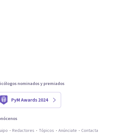
icólogos nominados y premiados
PyM Awards 2024
onócenos
uipo
Redactores
Tópicos
Anúnciate
Contacta