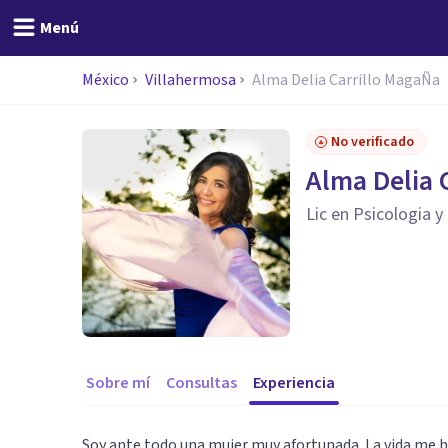
Menú
México
Villahermosa
Alma Delia Carrillo MagaÑa
No verificado
Alma Delia 
Lic en Psicologia y
Sobre mí
Consultas
Experiencia
Soy ante todo una mujer muy afortunada. La vida me ha