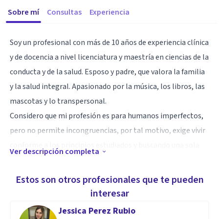
Sobre mí
Consultas
Experiencia
Soy un profesional con más de 10 años de experiencia clínica
y de docencia a nivel licenciatura y maestría en ciencias de la
conducta y de la salud. Esposo y padre, que valora la familia
y la salud integral. Apasionado por la música, los libros, las
mascotas y lo transpersonal.
Considero que mi profesión es para humanos imperfectos,
pero no permite incongruencias, por tal motivo, exige vivir
conforme a los principios estudiados y buscando una sola
Ver descripción completa
cosa: salud mental, emocional, integral. Es a través de vivir
estos principios, y de estar actualizado profesionalmente,
Estos son otros profesionales que te pueden
que tengo el enorme placer de vivir el proceso de
interesar
acompañamiento humano.
Jessica Perez Rubio