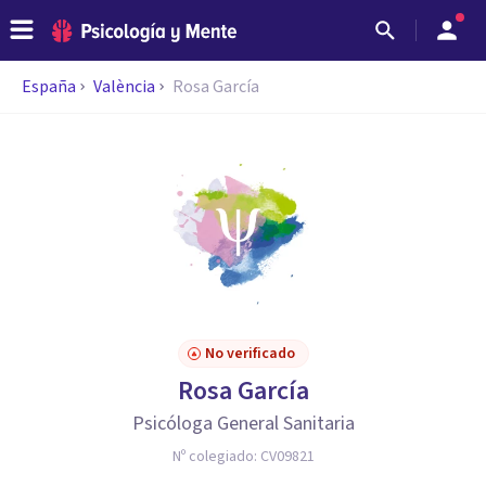
España
València
Rosa García
No verificado
Rosa García
Psicóloga General Sanitaria
Nº colegiado:
CV09821