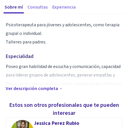
Sobre mí
Consultas
Experiencia
Psicoterapeuta para jóvenes y adolescentes, como terapia
grupal o individual.
Talleres para padres.
Especialidad
Poseo gran habilidad de escucha y comunicación, capacidad
para liderar grupos de adolescentes, generar empatías y
buscar puntos de conexión y unión, resolución de conflictos,
Ver descripción completa
problemas y crisis. Soy apasionada de la Enseñanza
Estos son otros profesionales que te pueden
Aptitudes
interesar
Psicoanalista en adolescentes y adultos
Jessica Perez Rubio