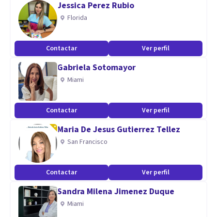
Jessica Perez Rubio
Florida
Orientación cognitivo-conductual
Contactar
Ver perfil
Aptitudes
Gabriela Sotomayor
Especialista en Psicologia Infantil (TDAH,Baja autoestima,
Miami
problemas de conducta, etc.)
Contactar
Ver perfil
Maria De Jesus Gutierrez Tellez
San Francisco
Contactar
Ver perfil
Sandra Milena Jimenez Duque
Miami