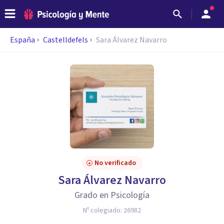
España
Castelldefels
Sara Álvarez Navarro
No verificado
Sara Álvarez Navarro
Grado en Psicología
Nº colegiado:
26982