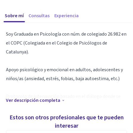
Sobre mí
Consultas
Experiencia
Soy Graduada en Psicología con núm. de colegiado 26.982 en
el COPC (Colegiada en el Colegio de Psicólogos de
Catalunya).
Apoyo psicológico y emocional en adultos, adolescentes y
niños/as (ansiedad, estrés, fobias, baja autoestima, etc.)
Protocolo de intervención basado en el diálogo donde se
Ver descripción completa
orienta psicológicamente a una construcción de la realidad
mediante técnicas y herramientas efectivas, que ayuden al
Estos son otros profesionales que te pueden
bienestar emocional.
interesar