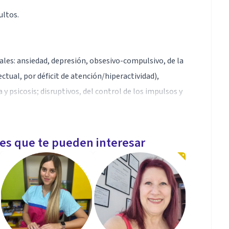
ultos.
les: ansiedad, depresión, obsesivo-compulsivo, de la
ctual, por déficit de atención/hiperactividad),
y psicosis; disruptivos, del control de los impulsos y
urnout, duelos, cutting, comportamiento suicida,
les, inteligencia emocional...
les que te pueden interesar
y empresas.