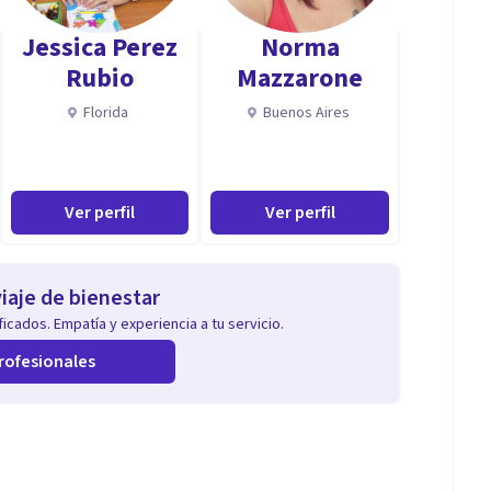
Jessica Perez
Norma
rvención del comportamiento suicida.
Rubio
Mazzarone
Florida
Buenos Aires
Ver perfil
Ver perfil
iaje de bienestar
icados. Empatía y experiencia a tu servicio.
rofesionales