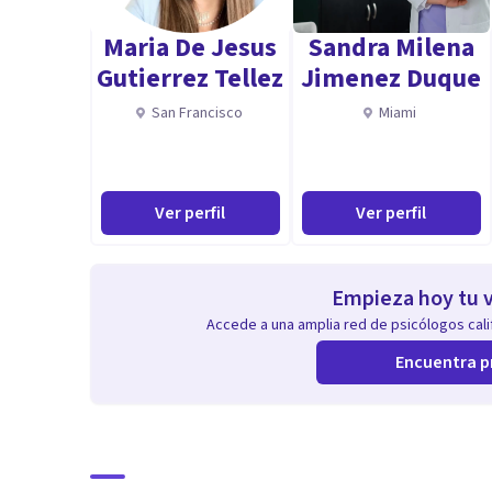
*Licenciatura en Psicología.
Maria De Jesus
Sandra Milena
*Especialización en identificación, valoración e inte
Gutierrez Tellez
Jimenez Duque
*Maestría en Psicoterapia Familiar Sistémica.
San Francisco
Miami
*Maestría en Psicología Clínica y de la Salud.
Ver perfil
Ver perfil
Empieza hoy tu v
Accede a una amplia red de psicólogos calif
Encuentra p