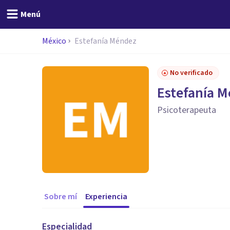
Menú
México
Estefanía Méndez
No verificado
Estefanía 
Psicoterapeuta
Sobre mí
Experiencia
Especialidad