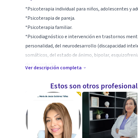
*Psicoterapia individual para niños, adolescentes y ad
*Psicoterapia de pareja.
*Psicoterapia familiar.
*Psicodiagnóstico e intervención en trastornos menta
personalidad, del neurodesarrollo (discapacidad intele
somáticos, del estado de ánimo, bipolar, esquizofrenia 
de la conducta...
Ver descripción completa
*Desarrollo de estrategias para manejo del estrés, b
dinámica familiar, autoestima, relaciones intepersona
Estos son otros profesiona
*Desarrollo de competencias organizacionales.
*Perfiles vocacionales.
*Aplicación e interpretación de pruebas psicológicas.
*Cursos y talleres en Salud Mental para particulares 
Aptitudes