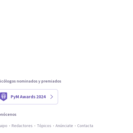
icólogos nominados y premiados
PyM Awards 2024
onócenos
uipo
Redactores
Tópicos
Anúnciate
Contacta