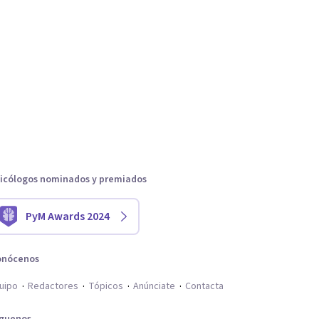
icólogos nominados y premiados
PyM Awards 2024
onócenos
uipo
Redactores
Tópicos
Anúnciate
Contacta