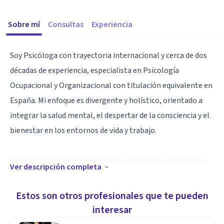
Sobre mí
Consultas
Experiencia
Soy Psicóloga con trayectoria internacional y cerca de dos
décadas de experiencia, especialista en Psicología
Ocupacional y Organizacional con titulación equivalente en
España. Mi enfoque es divergente y holístico, orientado a
integrar la salud mental, el despertar de la consciencia y el
bienestar en los entornos de vida y trabajo.
Desarrollo mi labor entre España y Colombia, adaptando
Ver descripción completa
mi intervención a las necesidades y marcos normativos de
cada región. Mi práctica abarca desde la consultoría
Estos son otros profesionales que te pueden
organizacional y la arte-terapia, hasta la evaluación clínica
interesar
especializada. Mi propósito es facilitar herramientas de