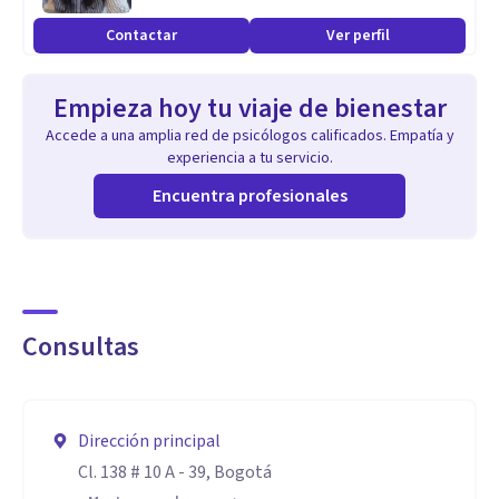
Contactar
Ver perfil
Consultoría Organizacional (Colombia): Experta en la
identificación, evaluación y gestión de Riesgos
Empieza hoy tu viaje de bienestar
Psicosociales, transformando entornos laborales bajo la
Accede a una amplia red de psicólogos calificados. Empatía y
normativa vigente.
experiencia a tu servicio.
Encuentra profesionales
Vínculo Humano-Animal (Colombia): Evaluación clínica y
emisión de Certificados de Soporte Emocional,
garantizando el respaldo profesional necesario para
trámites de movilidad y convivencia.
Consultas
Estrategia Digital y Consumo: Psicología del consumidor
(Mindful Shopper) y diseño de espacios digitales con
Dirección principal
propósito.
Cl. 138 # 10 A - 39, Bogotá