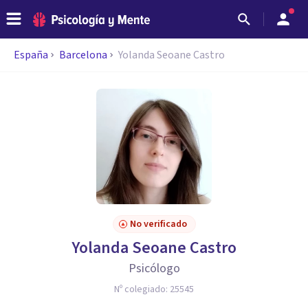
España
Barcelona
Yolanda Seoane Castro
No verificado
Yolanda Seoane Castro
Psicólogo
Nº colegiado:
25545