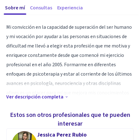
Sobre mí
Consultas
Experiencia
Mi convicción en la capacidad de superación del ser humano
y mi vocación por ayudar a las personas en situaciones de
dificultad me llevó a elegir esta profesión que me motiva y
enriquece constamente desde que comencé mi ejercicio
profesional en el año 2005. Formarme en diferentes
enfoques de psicoterapia y estar al corriente de los últimos
avances en psicología, neurociencia y otras disciplinas
afines es un placer para mí que mejora mis conocimientos
Ver descripción completa
teóricos y técnicos para abordar todo tipo de dificultades
personales y de relación tanto en adultos como en niños y
Estos son otros profesionales que te pueden
adolescentes.
interesar
Si confías en mi para que te ayude a resolver tu problema te
Jessica Perez Rubio
acompañaré en un proceso de escucha, comprensión y