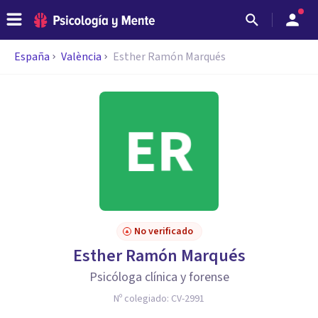
España
València
Esther Ramón Marqués
No verificado
Esther Ramón Marqués
Psicóloga clínica y forense
Nº colegiado:
CV-2991