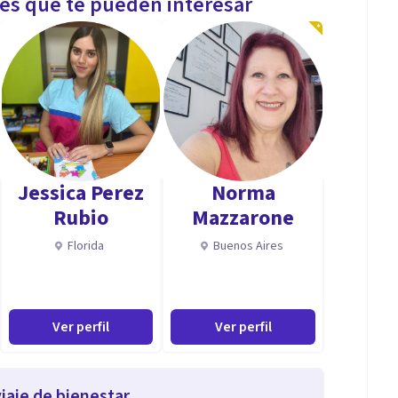
les que te pueden interesar
Jessica Perez
Norma
Rubio
Mazzarone
Florida
Buenos Aires
Ver perfil
Ver perfil
iaje de bienestar