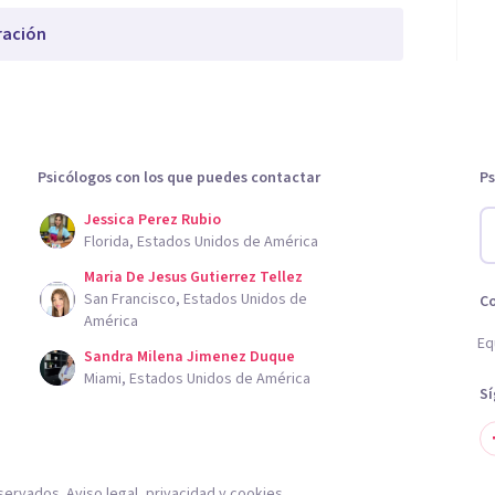
ración
Psicólogos con los que puedes contactar
Ps
Jessica Perez Rubio
Florida, Estados Unidos de América
Maria De Jesus Gutierrez Tellez
San Francisco, Estados Unidos de
C
América
Eq
Sandra Milena Jimenez Duque
Miami, Estados Unidos de América
S
servados.
Aviso legal
,
privacidad
y
cookies
.