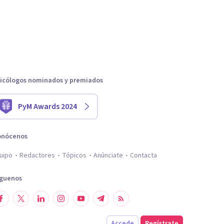
icólogos nominados y premiados
PyM Awards 2024
onócenos
uipo
Redactores
Tópicos
Anúnciate
Contacta
íguenos
Accede
Regístrate