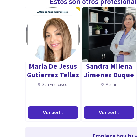
Estos son otros profesiona
Maria De Jesus
Sandra Milena
Gutierrez Tellez
Jimenez Duque
San Francisco
Miami
Ver perfil
Ver perfil
Empieza hoy tu v