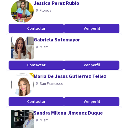
Jessica Perez Rubio
comodidad de tu hogar la terapia será más rápida. Estarás
Florida
más segur@ en tu terreno, con tus cosas, tu taza de café,
tus zapatillas de andar por casa o en pijama. Todo esto hará
Contactar
Ver perfil
que tus defensas estén menos activas y ta podrás sanar con
Gabriela Sotomayor
mayor rapidez.
Miami
Aptitudes
Especialidad en: Terapia Regresiva, Consciencia, Técnicas
Contactar
Ver perfil
conductuales, Comunicación y resolución de conflictos y
Maria De Jesus Gutierrez Tellez
gestión de emociones.
San Francisco
Contactar
Ver perfil
Sandra Milena Jimenez Duque
Miami