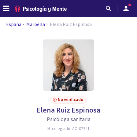
España
Marbella
Elena Ruiz Espinosa
No verificado
Elena Ruiz Espinosa
Psicóloga sanitaria
Nº colegiado:
AO-07741