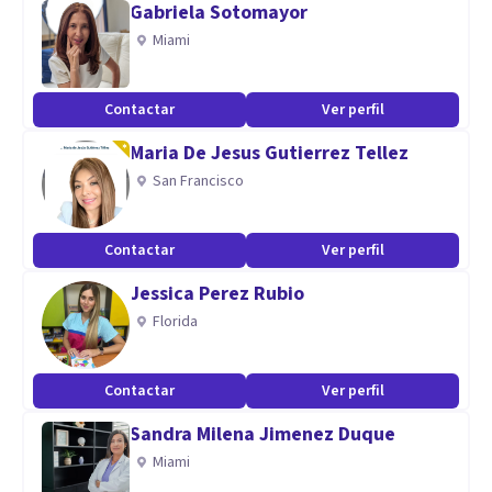
Gabriela Sotomayor
Miami
- Experiencia, porque sin ella, no seríamos habilidosos para
conectar con cada paciente.
Contactar
Ver perfil
- Compromiso, necesario para la mejora y desarrollo
Maria De Jesus Gutierrez Tellez
personal.
San Francisco
- Confianza. Base que sostiene la motivación hacia el
cambio
Contactar
Ver perfil
- Transformación. Aprendizaje continuo siempre centrado
en tus valores personales.
Jessica Perez Rubio
Florida
Aptitudes
Terapia de pareja, terapia familiar. Ansiedad. Depresión.
Contactar
Ver perfil
Crecimiento personal. Autoestima. Intervención
Sandra Milena Jimenez Duque
psicopedagógica en niños y adolescentes.
Miami