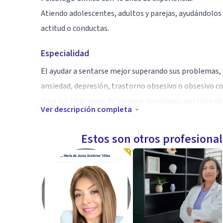
Atiendo adolescentes, adultos y parejas, ayudándolos
actitud o conductas.
Especialidad
El ayudar a sentarse mejor superando sus problemas,
ansiedad, depresión, trastorno obsesivo o obsesivo co
O en sus relaciones de pareja o familiares, por falta d
Ver descripción completa
Aptitudes
Estos son otros profesiona
El conocimiento aunado a 40 años de experiencia