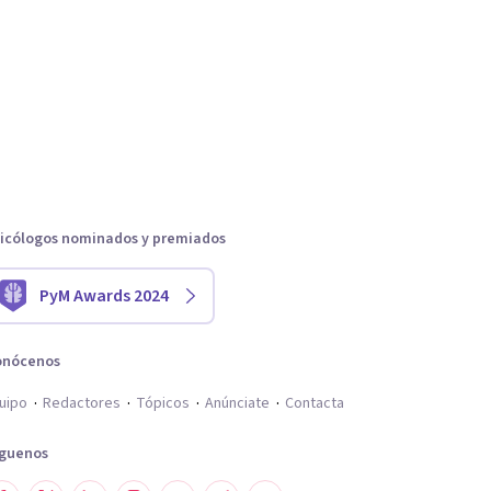
icólogos nominados y premiados
PyM Awards 2024
onócenos
uipo
Redactores
Tópicos
Anúnciate
Contacta
íguenos