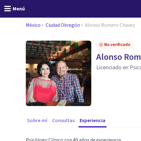
Menú
México
Ciudad Obregón
Alonso Romero Chavez
No verificado
Alonso Rom
Licenciado en Psic
Sobre mí
Consultas
Experiencia
Psicólogo Clínico con 40 años de experiencia.