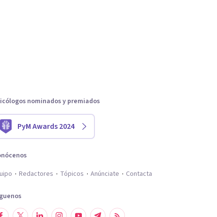
icólogos nominados y premiados
PyM Awards 2024
onócenos
uipo
Redactores
Tópicos
Anúnciate
Contacta
íguenos