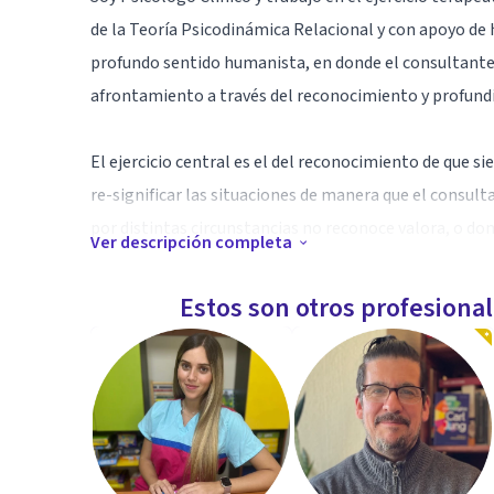
de la Teoría Psicodinámica Relacional y con apoyo de
profundo sentido humanista, en donde el consultante
afrontamiento a través del reconocimiento y profundiz
El ejercicio central es el del reconocimiento de que si
re-significar las situaciones de manera que el consul
por distintas circunstancias no reconoce valora, o 
Ver descripción completa
Presto mis servicios de manera presencial y virtual.
Estos son otros profesiona
Especialidad
*Ansiedad
*Depresión
*Relaciones de pareja
*Pensamientos Suicidas