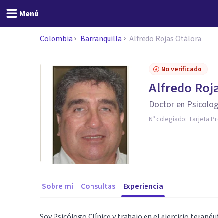
Menú
Colombia
Barranquilla
Alfredo Rojas Otálora
No verificado
Alfredo Roj
Doctor en Psicolog
Nº colegiado:
Tarjeta P
Sobre mí
Consultas
Experiencia
Soy Psicólogo Clínico y trabajo en el ejercicio terapé