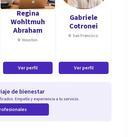
Regina
Gabriele
Wohltmuh
Cotronei
Abraham
San Francisco
Houston
Ver perfil
Ver perfil
s y las respuestas alternas que se pueden dar para,
l consultante, empoderarle en un manejo que el
us vivencias y estados emocionales.
iaje de bienestar
icados. Empatía y experiencia a tu servicio.
rofesionales