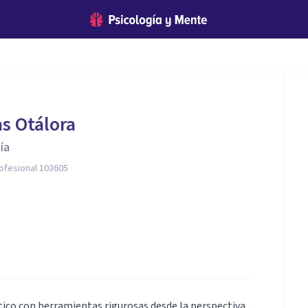
as Otálora
ía
rofesional 103605
utico con herramientas rigurosas desde la perspectiva