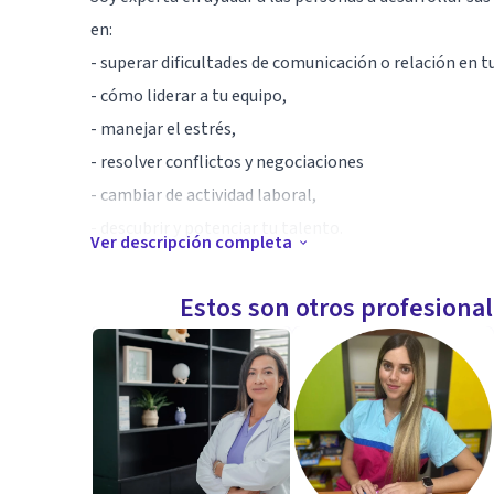
en:
- superar dificultades de comunicación o relación en t
- cómo liderar a tu equipo,
- manejar el estrés,
- resolver conflictos y negociaciones
- cambiar de actividad laboral,
- descubrir y potenciar tu talento.
Ver descripción completa
Especialidad
Estos son otros profesiona
Experta y certificada en:
- Realidad virtual para desarrollo de habilidades labor
- Neuro liderazgo, modelo Neuroquotient.
- Neuro negociación, negociar con la mente de tu cont
- Neuro ventas, habilades de neuro ciencia para comer
- Balance profesional para encontrar tu puesto,