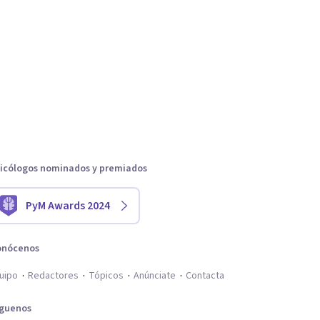
icólogos nominados y premiados
PyM Awards 2024
onócenos
uipo
Redactores
Tópicos
Anúnciate
Contacta
íguenos