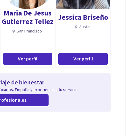
e trabajo.
Maria De Jesus
Jessica Briseño
Gutierrez Tellez
Austin
San Francisco
habilidades necesarias para el trabajo.
res como la realidad virtual y la neurociencia en el
Ver perfil
Ver perfil
n de carrera profesional.
iaje de bienestar
icados. Empatía y experiencia a tu servicio.
rofesionales