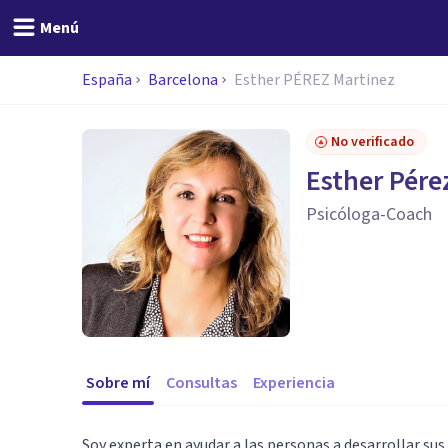
Menú
España
Barcelona
Esther PÉREZ Martinez
No verificado
Esther Pére
Psicóloga-Coach
Sobre mí
Consultas
Experiencia
Soy experta en ayudar a las personas a desarrollar sus