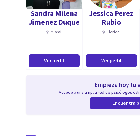
- Desarrollo de habilidades soft para liderar equipos d
Sandra Milena
Jessica Perez
Jimenez Duque
Rubio
Aptitudes
Miami
Florida
Especialista en el entorno laboral y desarrollo de las 
Experta en auto liderazgo utilizando modelos innovado
trabajo.
Ver perfil
Ver perfil
Experta en orientación e inserción laboral y transició
Empieza hoy tu v
Accede a una amplia red de psicólogos calif
Encuentra p