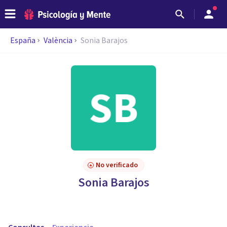
España
València
Sonia Barajos
No verificado
Sonia Barajos