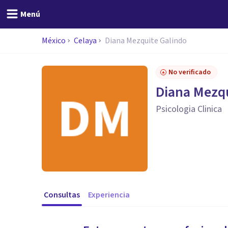
Menú
México
Celaya
Diana Mezquite Galindo
No verificado
Diana Mezqu
Psicologia Clinica
Consultas
Experiencia