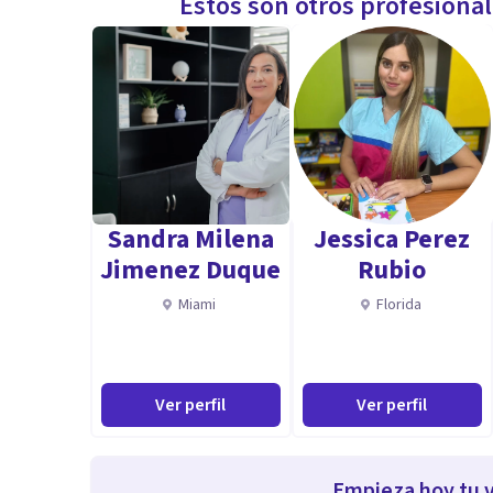
Estos son otros profesiona
Sandra Milena
Jessica Perez
Jimenez Duque
Rubio
Miami
Florida
Ver perfil
Ver perfil
Empieza hoy tu v