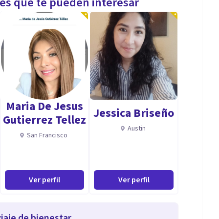
les que te pueden interesar
Maria De Jesus
Jessica Briseño
Gutierrez Tellez
Austin
San Francisco
Ver perfil
Ver perfil
iaje de bienestar