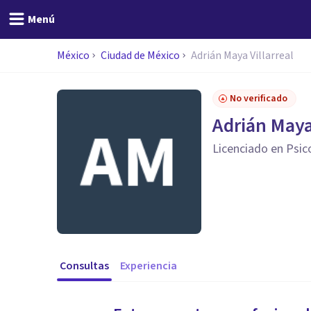
Menú
México
Ciudad de México
Adrián Maya Villarreal
No verificado
Adrián Maya 
Licenciado en Psic
Consultas
Experiencia