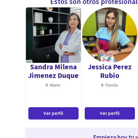
Estos son otros profesiona
Sandra Milena
Jessica Perez
Jimenez Duque
Rubio
Miami
Florida
Ver perfil
Ver perfil
Empieza hoy tu v