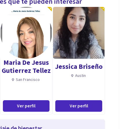
les que te pueden interesar
Maria De Jesus
Jessica Briseño
Gutierrez Tellez
Austin
San Francisco
Ver perfil
Ver perfil
iaje de bienestar