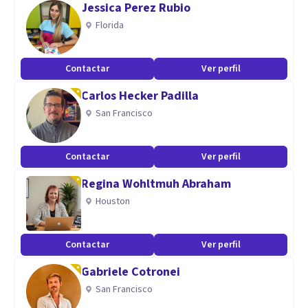
Jessica Perez Rubio
.-Doctor en Psicología.
Florida
.-Especialista en Psicología Clínica.
.-Especialista en Psicoterapia.
Contactar
Ver perfil
.-Colaboro con la OMS desde 2010.
Carlos Hecker Padilla
Aptitudes
San Francisco
Amplia experiencia en tratar ANSIEDAD, TRASTORNOS DE
LA CONDUCTA en niños y jóvenes, ayuda a OPOSITORES
Contactar
Ver perfil
CON ANSIEDAD, DEPRESIÓN y TERAPIA DE PAREJA.
Regina Wohltmuh Abraham
Ver http//
Houston
Contactar
Ver perfil
Gabriele Cotronei
San Francisco