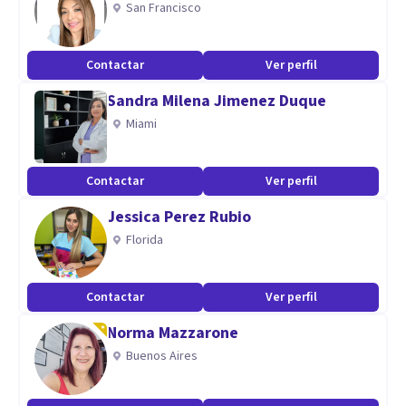
San Francisco
COGNITIVA CONDUCTUAL, la cual es considerada la más
eficáz para distintos trastornos y problemas emocionales.
Contactar
Ver perfil
Aptitudes
Sandra Milena Jimenez Duque
Miami
Orientación Cognitiva Conductual - trastornos
emocionales
Contactar
Ver perfil
Jessica Perez Rubio
Florida
Contactar
Ver perfil
Norma Mazzarone
Buenos Aires