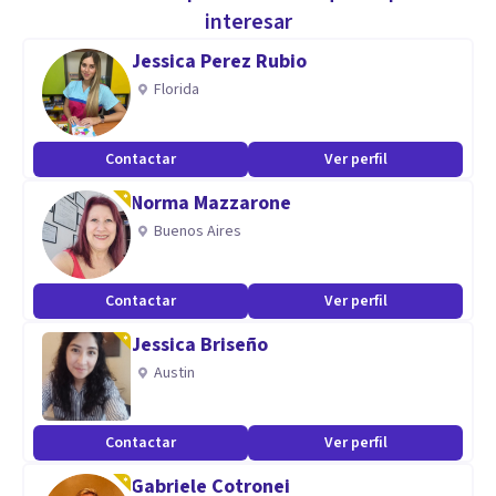
con el toque profesional que escasea en nuestros tiempos.
interesar
Jessica Perez Rubio
Especialidad
Florida
Respeto, humanismo, accesibilidad, confidencialidad y
profesionalismo nos distinguen.
Contactar
Ver perfil
Aptitudes
Norma Mazzarone
Buenos Aires
ARTE-TERAPIA, CALIGRAFÍA, INTERPRETACIÓN DE LOS
SUEÑOS (psicoanálisis), LINGÜÍSTICA Y MÚSICA
Contactar
Ver perfil
Jessica Briseño
Austin
Contactar
Ver perfil
Gabriele Cotronei