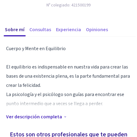
Nº colegiado:
421500199
Sobre mí
Consultas
Experiencia
Opiniones
Cuerpo y Mente en Equilibrio
El equilibrio es indispensable en nuestra vida para crear las
bases de una existencia plena, es la parte fundamental para
crear la felicidad.
La psicología y el psicólogo son guías para encontrar ese
punto intermedio que a veces se llega a perder.
Ver descripción completa
La experiencia en la psicología avala mi trabajo, aquí
encontrarás una atención humana, accesible de calidad y
Estos son otros profesionales que te pueden