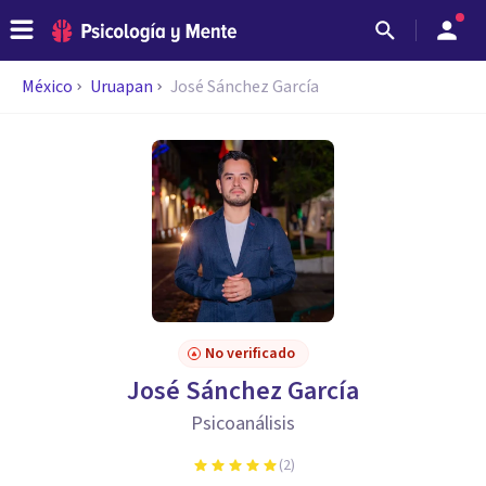
México
Uruapan
José Sánchez García
No verificado
José Sánchez García
Psicoanálisis
(
2
)